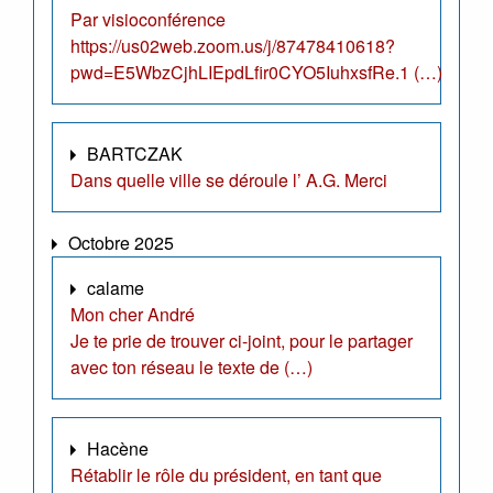
Par visioconférence
https://us02web.zoom.us/j/87478410618?
pwd=E5WbzCjhLIEpdLfir0CYO5IuhxsfRe.1 (…)
BARTCZAK
Dans quelle ville se déroule l’ A.G. Merci
Octobre 2025
calame
Mon cher André
Je te prie de trouver ci-joint, pour le partager
avec ton réseau le texte de (…)
Hacène
Rétablir le rôle du président, en tant que