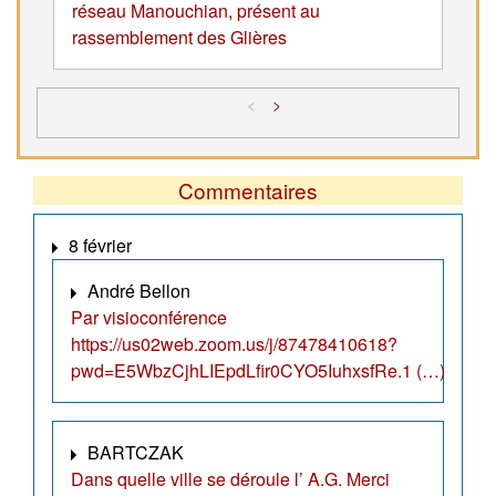
réseau Manouchian, présent au
rassemblement des Glières
<
>
Commentaires
8 février
André Bellon
Par visioconférence
https://us02web.zoom.us/j/87478410618?
pwd=E5WbzCjhLIEpdLfir0CYO5IuhxsfRe.1 (…)
BARTCZAK
Dans quelle ville se déroule l’ A.G. Merci