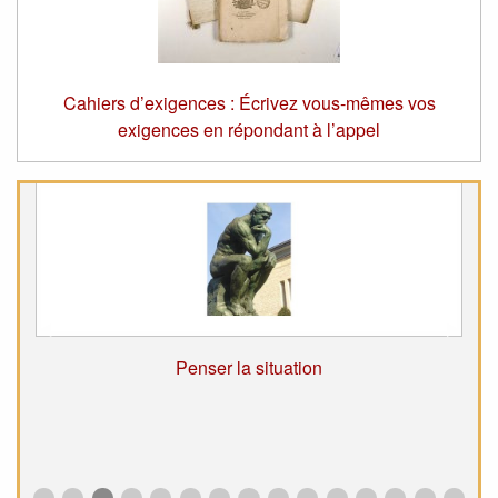
Cahiers d’exigences : Écrivez vous-mêmes vos
exigences en répondant à l’appel
Suivant
◀︎
Précé
▶︎
Penser la situation